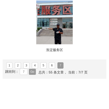
淮淀服务区
1
2
3
4
5
6
7
跳转到：
总共：55 条文章， 当前：7/7 页