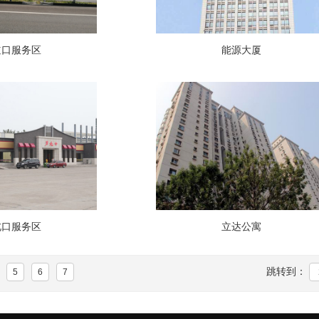
道口服务区
能源大厦
北口服务区
立达公寓
跳转到：
5
6
7