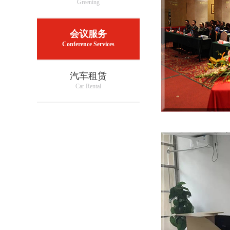
Greening
会议服务
Conference Services
汽车租赁
Car Rental