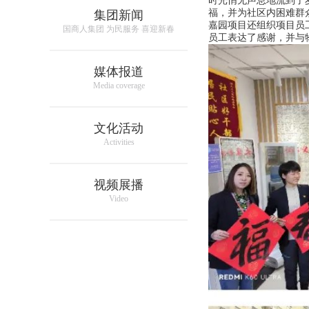
时光悄无声息地流到了
福，并为社区内困难群
集团新闻
嘉园项目还组织项目员
国商人集团 为民服务 喜迎新春
员工表达了感谢，并与
媒体报道
Media coverage
文化活动
Activities
视频展播
Video