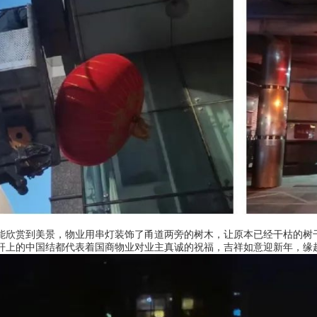
能欣赏到美景，物业用串灯装饰了甬道两旁的树木，让原本已经干枯的树
杆上的中国结都代表着国商物业对业主真诚的祝福，吉祥如意迎新年，缘