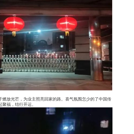
干燃放光芒，为业主照亮回家的路。喜气氛围怎少的了中国传
起聚福，结行开运。