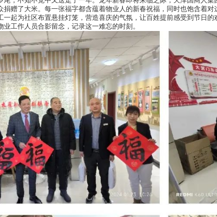
岁尾，不知不觉中又送走了一年。龙年新春即将来临之际，天津国商人集
众捐赠了大米。每一张福字都含蕴着物业人的新春祝福，同时也饱含着对
工一起为社区布置悬挂灯笼，营造喜庆的气氛，让百姓提前感受到节日的
物业工作人员合影留念，记录这一难忘的时刻。