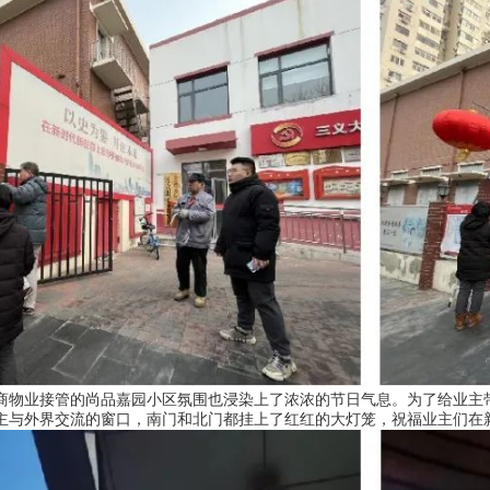
商物业接管的尚品嘉园小区氛围也浸染上了浓浓的节日气息。为了给业主
主与外界交流的窗口，南门和北门都挂上了红红的大灯笼，祝福业主们在