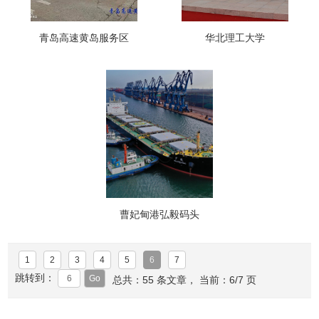
青岛高速黄岛服务区
华北理工大学
曹妃甸港弘毅码头
1
2
3
4
5
6
7
跳转到：
总共：55 条文章， 当前：6/7 页