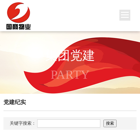
集团党建
PARTY
党建纪实
关键字搜索：