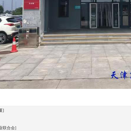
厦]
业联合会]